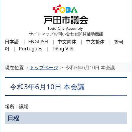
サイトマップ
お問い合わせ
閲覧補助機能
日本語
ENGLISH
中文简体
中文繁体
한국
어
Portugues
Tiếng Việt
現在位置 ：
トップページ
令和3年6月10日 本会議
令和3年6月10日 本会議
場所：議場
日程