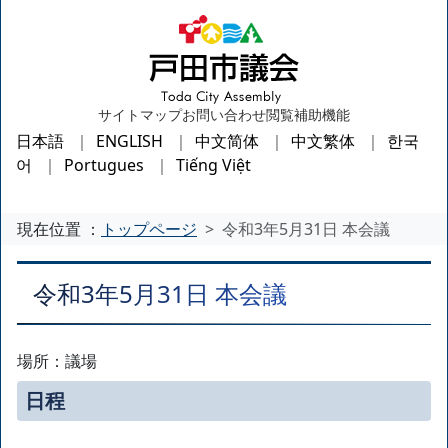
サイトマップ
お問い合わせ
閲覧補助機能
日本語
ENGLISH
中文简体
中文繁体
한국
어
Portugues
Tiếng Việt
現在位置 ：
トップページ
令和3年5月31日 本会議
令和3年5月31日 本会議
場所：議場
日程