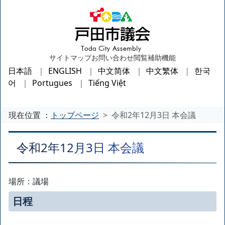
サイトマップ
お問い合わせ
閲覧補助機能
日本語
ENGLISH
中文简体
中文繁体
한국
어
Portugues
Tiếng Việt
現在位置 ：
トップページ
令和2年12月3日 本会議
令和2年12月3日 本会議
場所：議場
日程