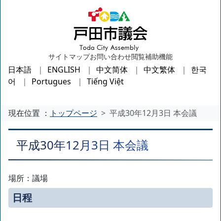
サイトマップ
お問い合わせ
閲覧補助機能
日本語
ENGLISH
中文简体
中文繁体
한국
어
Portugues
Tiếng Việt
現在位置 ：
トップページ
平成30年12月3日 本会議
平成30年12月3日 本会議
場所：議場
日程