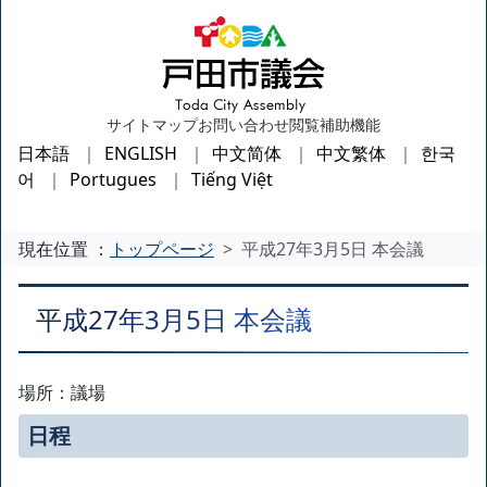
サイトマップ
お問い合わせ
閲覧補助機能
日本語
ENGLISH
中文简体
中文繁体
한국
어
Portugues
Tiếng Việt
現在位置 ：
トップページ
平成27年3月5日 本会議
平成27年3月5日 本会議
場所：議場
日程