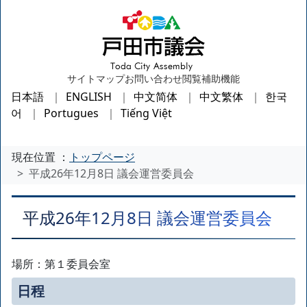
サイトマップ
お問い合わせ
閲覧補助機能
日本語
ENGLISH
中文简体
中文繁体
한국
어
Portugues
Tiếng Việt
現在位置 ：
トップページ
平成26年12月8日 議会運営委員会
平成26年12月8日 議会運営委員会
場所：第１委員会室
日程