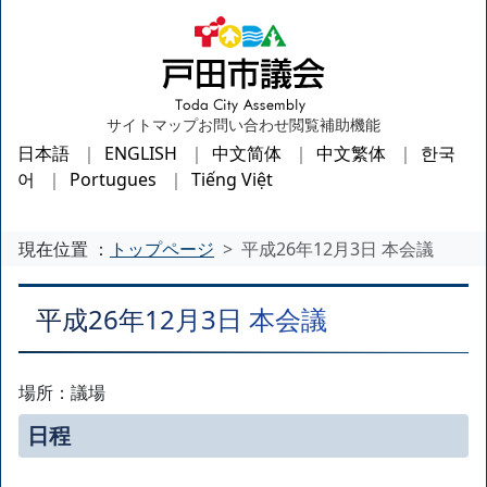
サイトマップ
お問い合わせ
閲覧補助機能
日本語
ENGLISH
中文简体
中文繁体
한국
어
Portugues
Tiếng Việt
現在位置 ：
トップページ
平成26年12月3日 本会議
平成26年12月3日 本会議
場所：議場
日程