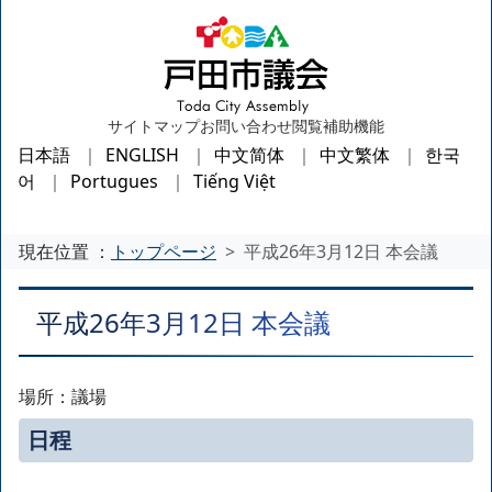
サイトマップ
お問い合わせ
閲覧補助機能
日本語
ENGLISH
中文简体
中文繁体
한국
어
Portugues
Tiếng Việt
現在位置 ：
トップページ
平成26年3月12日 本会議
平成26年3月12日 本会議
場所：議場
日程