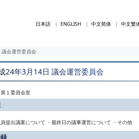
日本語
ENGLISH
中文简体
中文繁
日 議会運営委員会
成24年3月14日 議会運営委員会
：第１委員会室
程
員提出議案について ・最終日の議事運営について ・その他
議録