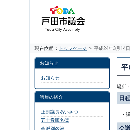
現在位置 ：
トップページ
平成24年3月14
お知らせ
平
お知らせ
場所
議員の紹介
日
正副議長あいさつ
・議
五十音順名簿
会
会派別名簿