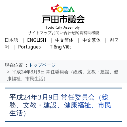
サイトマップ
お問い合わせ
閲覧補助機能
日本語
ENGLISH
中文简体
中文繁体
한국
어
Portugues
Tiếng Việt
現在位置 ：
トップページ
平成24年3月9日 常任委員会（総務、文教・建設、健
康福祉、市民生活）
平成24年3月9日 常任委員会（総
務、文教・建設、健康福祉、市民
生活）