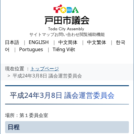
サイトマップ
お問い合わせ
閲覧補助機能
日本語
ENGLISH
中文简体
中文繁体
한국
어
Portugues
Tiếng Việt
現在位置 ：
トップページ
平成24年3月8日 議会運営委員会
平成24年3月8日 議会運営委員会
場所：第１委員会室
日程