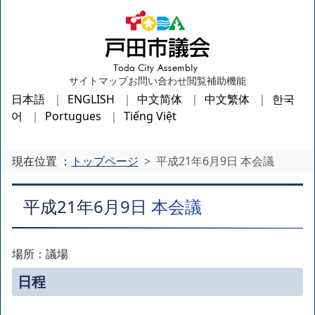
サイトマップ
お問い合わせ
閲覧補助機能
日本語
ENGLISH
中文简体
中文繁体
한국
어
Portugues
Tiếng Việt
現在位置 ：
トップページ
平成21年6月9日 本会議
平成21年6月9日 本会議
場所：議場
日程