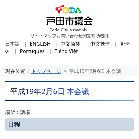
サイトマップ
お問い合わせ
閲覧補助機能
日本語
ENGLISH
中文简体
中文繁体
한국
어
Portugues
Tiếng Việt
現在位置 ：
トップページ
平成19年2月6日 本会議
平成19年2月6日 本会議
場所：議場
日程