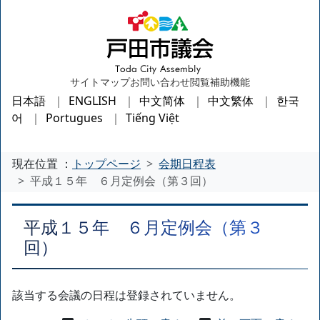
サイトマップ
お問い合わせ
閲覧補助機能
日本語
ENGLISH
中文简体
中文繁体
한국
어
Portugues
Tiếng Việt
現在位置 ：
トップページ
会期日程表
平成１５年 ６月定例会（第３回）
平成１５年 ６月定例会（第３
回）
該当する会議の日程は登録されていません。