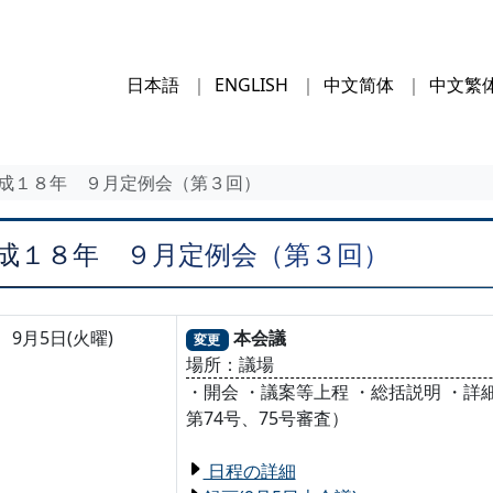
日本語
ENGLISH
中文简体
中文繁
成１８年 ９月定例会（第３回）
成１８年 ９月定例会（第３回）
9月5日(火曜)
本会議
変更
場所：議場
・開会 ・議案等上程 ・総括説明 ・
第74号、75号審査）
日程の詳細