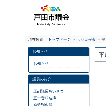
現在位置 ：
トップページ
会期日程表
平
お知らせ
平
お知らせ
議員の紹介
正副議長あいさつ
五十音順名簿
会派別名簿