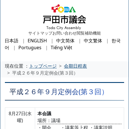
サイトマップ
お問い合わせ
閲覧補助機能
日本語
ENGLISH
中文简体
中文繁体
한국
어
Portugues
Tiếng Việt
現在位置 ：
トップページ
会期日程表
平成２６年９月定例会(第３回）
平成２６年９月定例会(第３回）
8月27日(水
本会議
曜)
場所：議場
・開会 ・議案等上程 ・議案説明