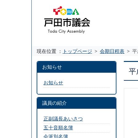
現在位置 ：
トップページ
会期日程表
平
お知らせ
平
お知らせ
議員の紹介
正副議長あいさつ
五十音順名簿
会派別名簿