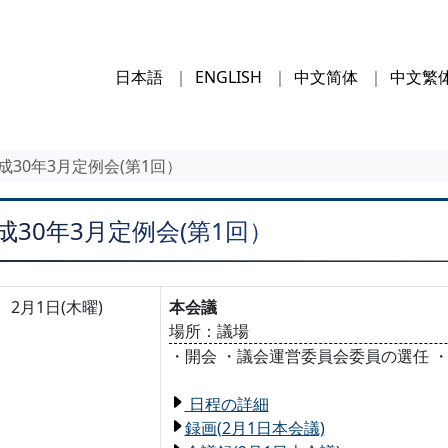
日本語
ENGLISH
中文简体
中文繁
成30年3月定例会(第1回）
成30年3月定例会(第1回）
2月1日(木曜)
本会議
場所：議場
・開会 ・議会運営委員会委員の選任 
日程の詳細
録画(2月1日本会議)