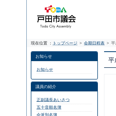
現在位置 ：
トップページ
会期日程表
平
お知らせ
平
お知らせ
議員の紹介
正副議長あいさつ
五十音順名簿
会派別名簿