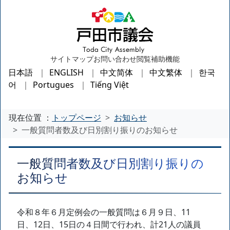
サイトマップ
お問い合わせ
閲覧補助機能
日本語
ENGLISH
中文简体
中文繁体
한국
어
Portugues
Tiếng Việt
現在位置 ：
トップページ
お知らせ
一般質問者数及び日別割り振りのお知らせ
一般質問者数及び日別割り振りの
お知らせ
令和８年６月定例会の一般質問は６月９日、11
日、12日、15日の４日間で行われ、計21人の議員